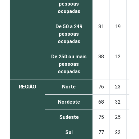
pessoas
ocupadas
De 50 a 249
81
19
pessoas
ocupadas
De 250 ou mais
88
12
pessoas
ocupadas
REGIÃO
Norte
76
23
Nordeste
68
32
Sudeste
75
25
Sul
77
22