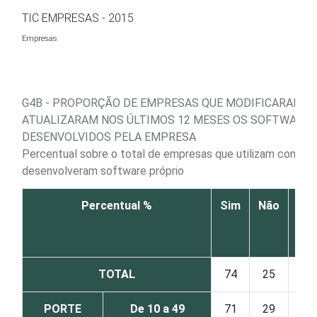
Ir para o conteúdo
TIC EMPRESAS - 2015
Empresas
G4B - PROPORÇÃO DE EMPRESAS QUE MODIFICARAM O
ATUALIZARAM NOS ÚLTIMOS 12 MESES OS SOFTWARE
DESENVOLVIDOS PELA EMPRESA
Percentual sobre o total de empresas que utilizam comput
desenvolveram software próprio
Percentual %
Sim
Não
Não
res
TOTAL
74
25
PORTE
De 10 a 49
71
29