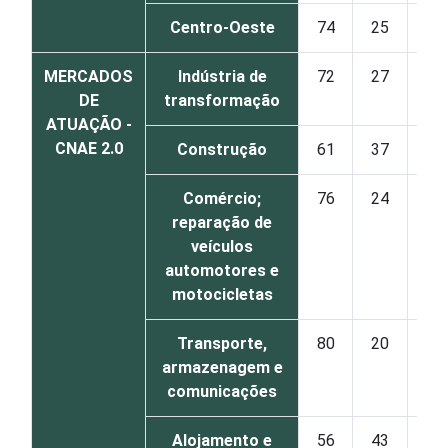
Centro-Oeste
74
25
MERCADOS
Indústria de
72
27
DE
transformação
ATUAÇÃO -
CNAE 2.0
Construção
61
37
Comércio;
76
24
reparação de
veículos
automotores e
motocicletas
Transporte,
80
20
armazenagem e
comunicações
Alojamento e
56
43