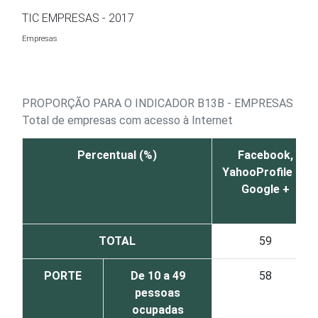
Ir para o conteúdo
TIC EMPRESAS - 2017
Empresas
PROPORÇÃO PARA O INDICADOR B13B - EMPRESAS QUE 
Total de empresas com acesso à Internet
Percentual (%)
Facebook,
YahooProfile ou
Google +
TOTAL
59
PORTE
De 10 a 49
58
pessoas
ocupadas