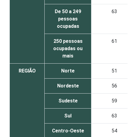
De 50 a 249
63
pessoas
ocupadas
250 pessoas
61
ocupadas ou
mais
REGIÃO
Norte
51
Nordeste
56
Sudeste
59
Sul
63
Centro-Oeste
54