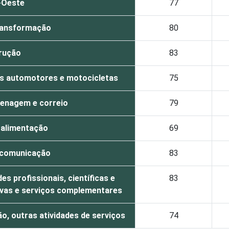
-Oeste
77
transformação
80
rução
83
os automotores e motocicletas
75
enagem e correio
79
 alimentação
69
 comunicação
83
des profissionais, científicas e
83
tivas e serviços complementares
ão, outras atividades de serviços
74