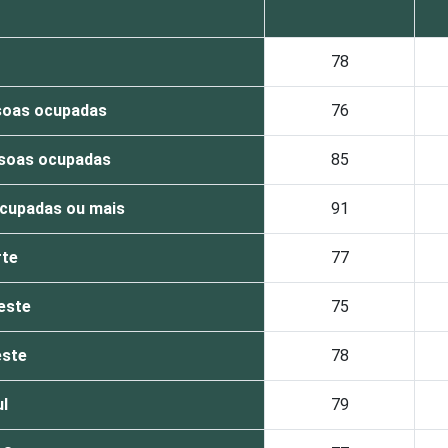
78
soas ocupadas
76
ssoas ocupadas
85
cupadas ou mais
91
te
77
este
75
ste
78
l
79