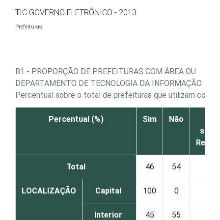
Ir para o conteúdo
TIC GOVERNO ELETRÔNICO - 2013
Prefeituras
B1 - PROPORÇÃO DE PREFEITURAS COM ÁREA OU
DEPARTAMENTO DE TECNOLOGIA DA INFORMAÇÃO
Percentual sobre o total de prefeituras que utilizam comp
Percentual (%)
Sim
Não
Nã
sabe
Respo
Total
46
54
0
LOCALIZAÇÃO
Capital
100
0
0
Interior
45
55
0