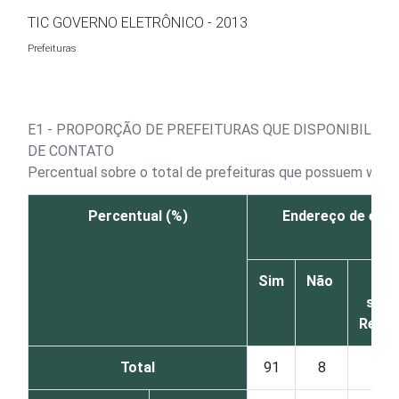
Ir para o conteúdo
TIC GOVERNO ELETRÔNICO - 2013
Prefeituras
E1 - PROPORÇÃO DE PREFEITURAS QUE DISPONIBILIZ
DE CONTATO
Percentual sobre o total de prefeituras que possuem websit
Percentual (%)
Endereço de e-ma
Sim
Não
N
sabe
Resp
Total
91
8