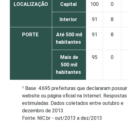
LOCALIZAÇÃO
Capital
100
0
Interior
91
8
PORTE
Até 500 mil
91
8
habitantes
Mais de
95
0
500 mil
habitantes
¹ Base: 4.695 prefeituras que declararam possuir
website ou página oficial na Internet. Respostas
estimuladas. Dados coletados entre outubro e
dezembro de 2013.
Fonte: NIC.br - out/2013 a dez/2013