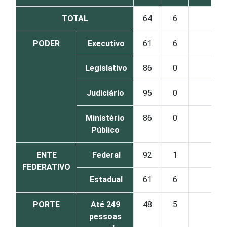
TOTAL
64
6
1
PODER
Executivo
61
6
1
Legislativo
86
0
0
Judiciário
95
0
1
Ministério
86
0
0
Público
ENTE
Federal
92
1
1
FEDERATIVO
Estadual
61
6
1
PORTE
Até 249
48
5
1
pessoas