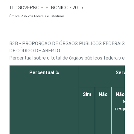
Ir para o conteúdo
TIC GOVERNO ELETRÔNICO - 2015
Órgãos Públicos Federais e Estaduais
B3B - PROPORÇÃO DE ÓRGÃOS PÚBLICOS FEDERAIS E E
DE CÓDIGO DE ABERTO
Percentual sobre o total de órgãos públicos federais e es
Percentual %
Servido
Sim
Não
Não sab
Não
respond