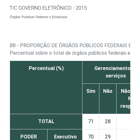
Ir para o conteúdo
TIC GOVERNO ELETRÔNICO - 2015
Órgãos Públicos Federais e Estaduais
B8 - PROPORÇÃO DE ÓRGÃOS PÚBLICOS FEDERAIS E E
Percentual sobre o total de órgãos públicos federais e e
Percentual (%)
Gerenciamento de
serviços
Sim
Não
Não sab
Não
respond
TOTAL
71
28
1
PODER
Executivo
70
29
1