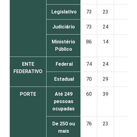
Legislativo
73
23
4
Judiciário
73
24
2
Ministério
86
14
0
Público
ENTE
Federal
74
24
2
FEDERATIVO
Estadual
70
29
1
PORTE
Até 249
60
39
1
pessoas
ocupadas
De 250 ou
76
23
1
mais