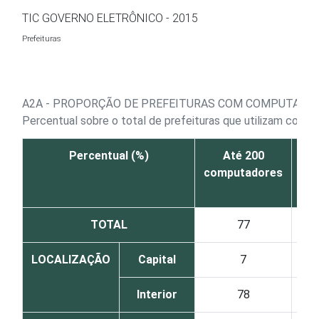
Ir para o conteúdo
TIC GOVERNO ELETRÔNICO - 2015
Prefeituras
A2A - PROPORÇÃO DE PREFEITURAS COM COMPUTADO
Percentual sobre o total de prefeituras que utilizam comp
Percentual (%)
Até 200
De
computadores
co
TOTAL
77
LOCALIZAÇÃO
Capital
7
Interior
78