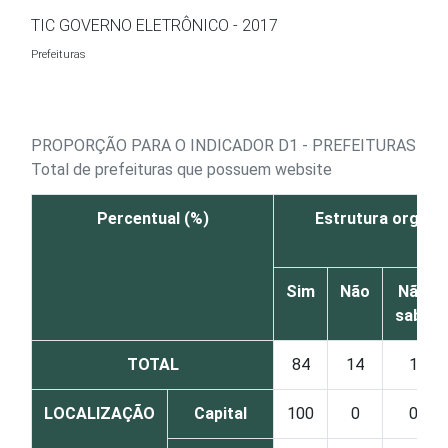
Ir para o conteúdo
TIC GOVERNO ELETRÔNICO - 2017
Prefeituras
PROPORÇÃO PARA O INDICADOR D1 - PREFEITURAS QU
Total de prefeituras que possuem website
Percentual (%)
Estrutura organi
Sim
Não
Não
sabe
TOTAL
84
14
1
LOCALIZAÇÃO
Capital
100
0
0