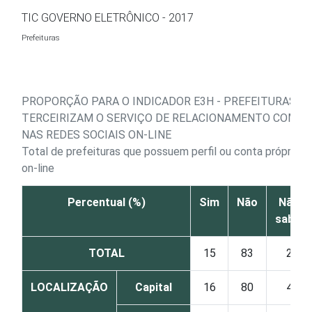
Ir para o conteúdo
TIC GOVERNO ELETRÔNICO - 2017
Prefeituras
PROPORÇÃO PARA O INDICADOR E3H - PREFEITURAS Q
TERCEIRIZAM O SERVIÇO DE RELACIONAMENTO COM O
NAS REDES SOCIAIS ON-LINE
Total de prefeituras que possuem perfil ou conta próprios 
on-line
Percentual (%)
Sim
Não
Não
sabe
TOTAL
15
83
2
LOCALIZAÇÃO
Capital
16
80
4