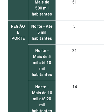
Mais de
51
4
500 mil
habitantes
REGIÃO
Norte - Até
5
8
E
5 mil
PORTE
habitantes
Norte -
21
7
Mais de 5
mil até 10
mil
habitantes
Norte -
14
7
Mais de 10
mil até 20
mil
habitantes