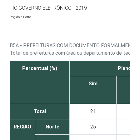
Ir para o conteúdo
TIC GOVERNO ELETRÔNICO - 2019
Região e Porte
B5A - PREFEITURAS COM DOCUMENTO FORMALMENTE I
Total de prefeituras com área ou departamento de tecnolo
Percentual (%)
Plano est
Sim
N
Total
21
7
REGIÃO
Norte
25
6