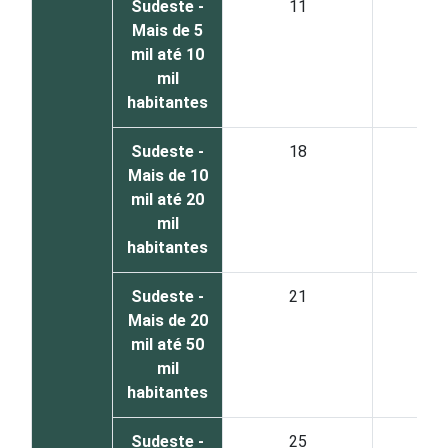
Sudeste -
11
7
Mais de 5
mil até 10
mil
habitantes
Sudeste -
18
7
Mais de 10
mil até 20
mil
habitantes
Sudeste -
21
7
Mais de 20
mil até 50
mil
habitantes
Sudeste -
25
7