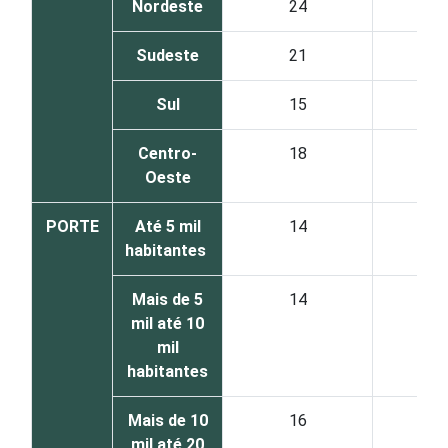
Nordeste
24
6
Sudeste
21
7
Sul
15
7
Centro-
18
7
Oeste
PORTE
Até 5 mil
14
7
habitantes
Mais de 5
14
7
mil até 10
mil
habitantes
Mais de 10
16
7
mil até 20