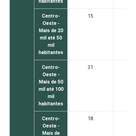
habitantes
Centro-
15
7
Oeste -
Mais de 20
mil até 50
mil
habitantes
Centro-
31
6
Oeste -
Mais de 50
mil até 100
mil
habitantes
Centro-
18
7
Oeste -
Mais de