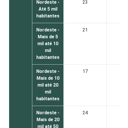
Nordeste -
23
5
Até 5 mil
habitantes
Nordeste -
21
6
Mais de 5
mil até 10
mil
habitantes
Nordeste -
17
7
Mais de 10
mil até 20
mil
habitantes
Nordeste -
24
6
Mais de 20
mil até 50