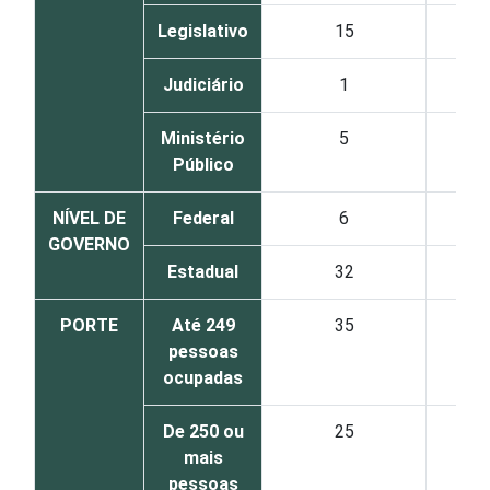
Legislativo
15
Judiciário
1
Ministério
5
Público
NÍVEL DE
Federal
6
GOVERNO
Estadual
32
PORTE
Até 249
35
pessoas
ocupadas
De 250 ou
25
mais
pessoas