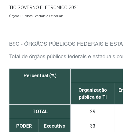
Ir para o conteúdo
TIC GOVERNO ELETRÔNICO 2021
Órgãos Públicos Federais e Estaduais
B9C - ÓRGÃOS PÚBLICOS FEDERAIS E ESTAD
Total de órgãos públicos federais e estaduais com 
Percentual (%)
Organização
Empre
pública de TI
TOTAL
29
PODER
Executivo
33