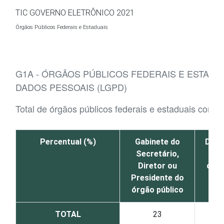
Ir para o conteúdo
TIC GOVERNO ELETRÔNICO 2021
Órgãos Públicos Federais e Estaduais
G1A - ÓRGÃOS PÚBLICOS FEDERAIS E ESTADU
DADOS PESSOAIS (LGPD)
Total de órgãos públicos federais e estaduais com
Percentual (%)
Gabinete do
Depa
Secretário,
jur
Diretor ou
órgã
Presidente do
órgão público
TOTAL
23