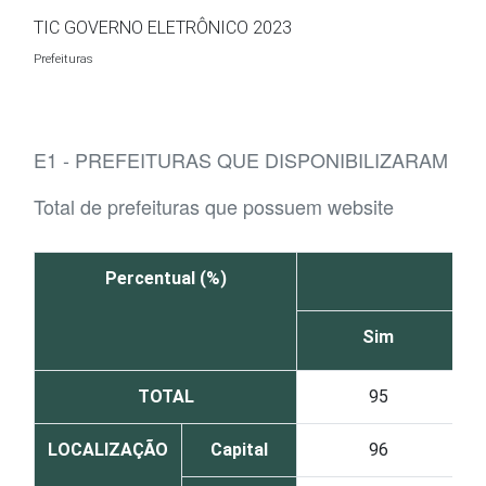
Ir para o conteúdo
TIC GOVERNO ELETRÔNICO 2023
Prefeituras
E1 - PREFEITURAS QUE DISPONIBILIZARAM F
Total de prefeituras que possuem website
Percentual (%)
Sim
TOTAL
95
LOCALIZAÇÃO
Capital
96