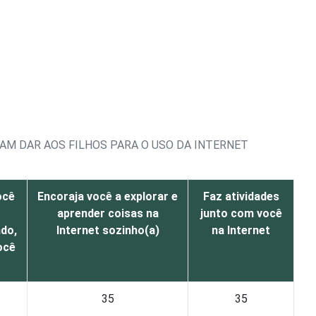
AM DAR AOS FILHOS PARA O USO DA INTERNET
ocê
Encoraja você a explorar e
Faz atividades
aprender coisas na
junto com você
ndo,
Internet sozinho(a)
na Internet
ocê
35
35