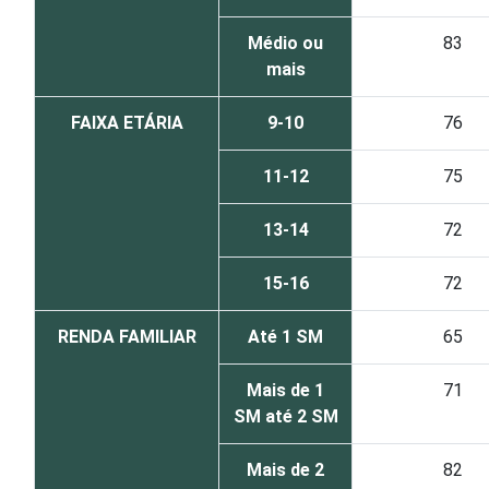
Médio ou
83
mais
FAIXA ETÁRIA
9-10
76
11-12
75
13-14
72
15-16
72
RENDA FAMILIAR
Até 1 SM
65
Mais de 1
71
SM até 2 SM
Mais de 2
82