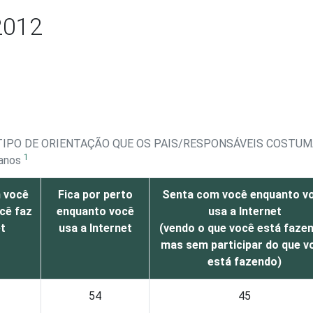
2012
TIPO DE ORIENTAÇÃO QUE OS PAIS/RESPONSÁVEIS COSTUM
1
 anos
 você
Fica por perto
Senta com você enquanto v
cê faz
enquanto você
usa a Internet
et
usa a Internet
(vendo o que você está faze
mas sem participar do que v
está fazendo)
54
45