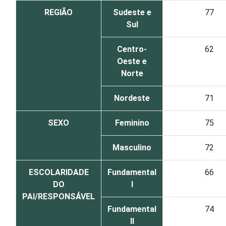
REGIÃO
Sudeste e
77
Sul
Centro-
62
Oeste e
Norte
Nordeste
71
SEXO
Feminino
75
Masculino
72
ESCOLARIDADE
Fundamental
66
DO
I
PAI/RESPONSÁVEL
Fundamental
74
II