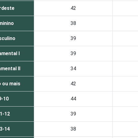
rdeste
42
minino
38
culino
39
mental I
39
mental II
34
 ou mais
42
9-10
44
1-12
39
3-14
38