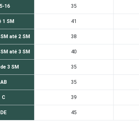
5-16
35
é 1 SM
41
 SM até 2 SM
38
 SM até 3 SM
40
 de 3 SM
35
AB
35
C
39
DE
45