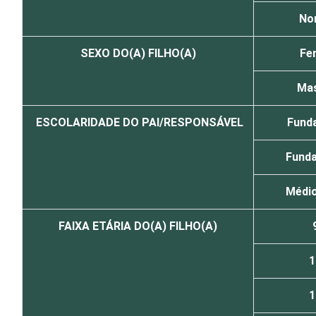
No
SEXO DO(A) FILHO(A)
Fe
Mas
ESCOLARIDADE DO PAI/RESPONSÁVEL
Funda
Funda
Médio
FAIXA ETÁRIA DO(A) FILHO(A)
1
1