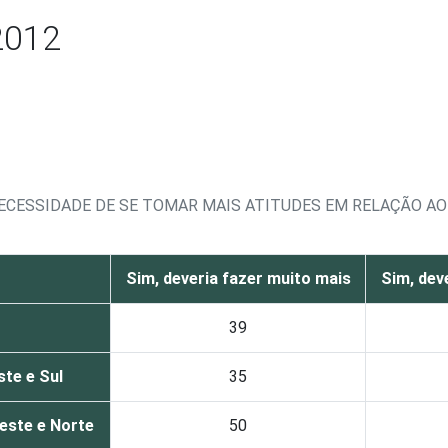
2012
ECESSIDADE DE SE TOMAR MAIS ATITUDES EM RELAÇÃO AO 
Sim, deveria fazer muito mais
Sim, dev
39
te e Sul
35
este e Norte
50