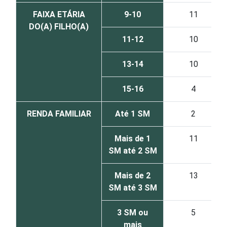
FAIXA ETÁRIA
9-10
11
DO(A) FILHO(A)
11-12
10
13-14
10
15-16
4
RENDA FAMILIAR
Até 1 SM
2
Mais de 1
11
SM até 2 SM
Mais de 2
13
SM até 3 SM
3 SM ou
5
mais