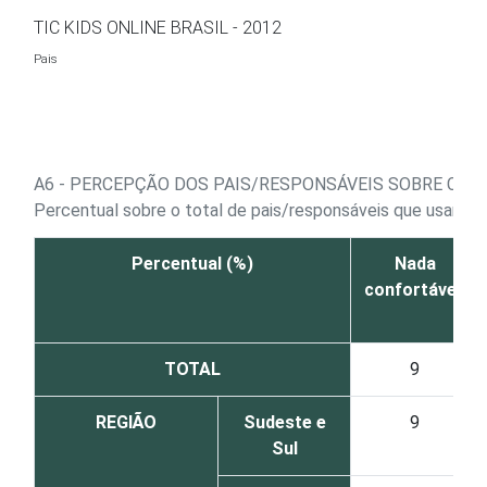
Ir para o conteúdo
TIC KIDS ONLINE BRASIL - 2012
Pais
A6 - PERCEPÇÃO DOS PAIS/RESPONSÁVEIS SOBRE COM
Percentual sobre o total de pais/responsáveis que usam a
Percentual (%)
Nada
confortável
TOTAL
9
REGIÃO
Sudeste e
9
Sul