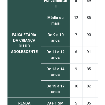
Fundamental
8
89
II
Médio ou
12
85
mais
FAIXA ETÁRIA
De 9 a 10
7
90
DA CRIANÇA
anos
OU DO
ADOLESCENTE
De 11 a 12
6
91
anos
De 13 a 14
9
85
anos
De 15 a 17
10
82
anos
RENDA
Até 1 SM
5
85