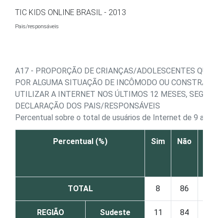
Ir para o conteúdo
TIC KIDS ONLINE BRASIL - 2013
Pais/responsáveis
A17 - PROPORÇÃO DE CRIANÇAS/ADOLESCENTES QUE
POR ALGUMA SITUAÇÃO DE INCÔMODO OU CONSTRANG
UTILIZAR A INTERNET NOS ÚLTIMOS 12 MESES, SEGUN
DECLARAÇÃO DOS PAIS/RESPONSÁVEIS
Percentual sobre o total de usuários de Internet de 9 a 17
Percentual (%)
Sim
Não
Pre
n
di
TOTAL
8
86
REGIÃO
Sudeste
11
84