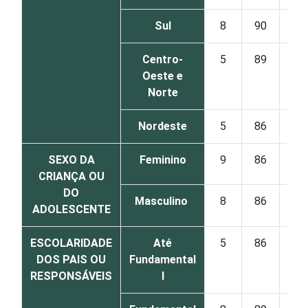
Sul
8
90
Centro-
5
89
Oeste e
Norte
Nordeste
5
86
SEXO DA
Feminino
9
86
CRIANÇA OU
DO
Masculino
8
86
ADOLESCENTE
ESCOLARIDADE
Até
5
86
DOS PAIS OU
Fundamental
RESPONSÁVEIS
I