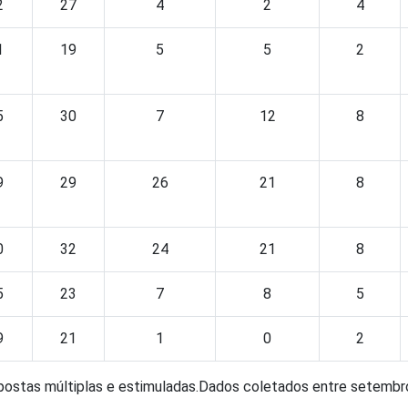
2
27
4
2
4
1
19
5
5
2
5
30
7
12
8
9
29
26
21
8
0
32
24
21
8
5
23
7
8
5
9
21
1
0
2
spostas múltiplas e estimuladas.Dados coletados entre setembro