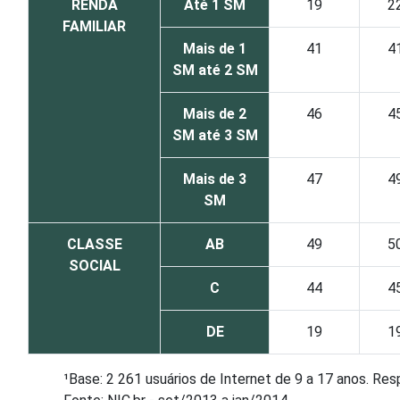
RENDA
Até 1 SM
19
2
FAMILIAR
Mais de 1
41
4
SM até 2 SM
Mais de 2
46
4
SM até 3 SM
Mais de 3
47
4
SM
CLASSE
AB
49
5
SOCIAL
C
44
4
DE
19
1
¹Base: 2 261 usuários de Internet de 9 a 17 anos. Re