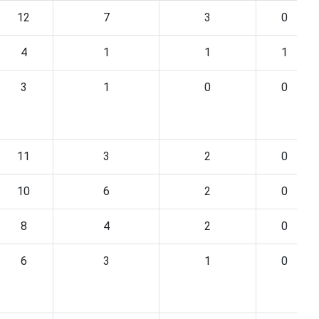
12
7
3
0
4
1
1
1
3
1
0
0
11
3
2
0
10
6
2
0
8
4
2
0
6
3
1
0