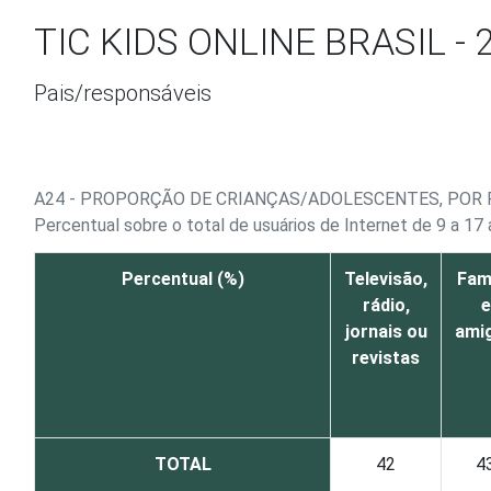
Ir para o conteúdo
TIC KIDS ONLINE BRASIL - 
Pais/responsáveis
A24 - PROPORÇÃO DE CRIANÇAS/ADOLESCENTES, POR 
Percentual sobre o total de usuários de Internet de 9 a 17
Percentual (%)
Televisão,
Famí
rádio,
e
jornais ou
ami
revistas
TOTAL
42
4