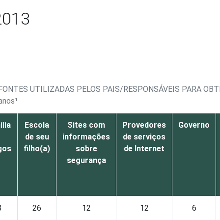
2013
FONTES UTILIZADAS PELOS PAIS/RESPONSÁVEIS PARA OB
 anos¹
lia
Escola
Sites com
Provedores
Governo
de seu
informações
de serviços
gos
filho(a)
sobre
de Internet
segurança
3
26
12
12
6