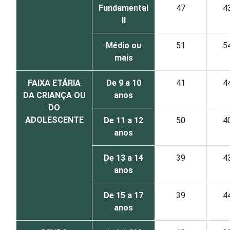
Fundamental
47
4
II
Médio ou
51
5
mais
FAIXA ETÁRIA
De 9 a 10
41
4
DA CRIANÇA OU
anos
DO
ADOLESCENTE
De 11 a 12
50
4
anos
De 13 a 14
39
4
anos
De 15 a 17
39
4
anos