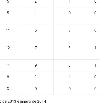
5
2
1
0
5
1
0
0
11
6
3
0
12
7
3
1
11
9
3
1
8
3
1
0
3
0
0
0
 de 2013 e janeiro de 2014.