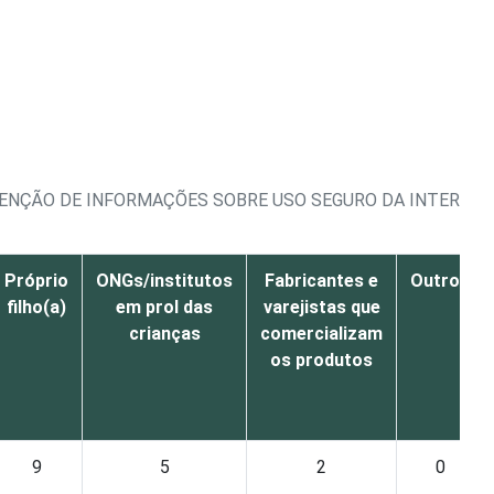
TENÇÃO DE INFORMAÇÕES SOBRE USO SEGURO DA INTERNET
Próprio
ONGs/institutos
Fabricantes e
Outros
filho(a)
em prol das
varejistas que
crianças
comercializam
os produtos
9
5
2
0