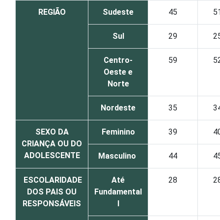
REGIÃO
Sudeste
45
5
Sul
29
2
Centro-
59
5
Oeste e
Norte
Nordeste
35
3
SEXO DA
Feminino
39
4
CRIANÇA OU DO
ADOLESCENTE
Masculino
44
4
ESCOLARIDADE
Até
28
2
DOS PAIS OU
Fundamental
RESPONSÁVEIS
I