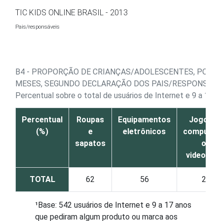
Ir para o conteúdo
TIC KIDS ONLINE BRASIL - 2013
Pais/responsáveis
B4 - PROPORÇÃO DE CRIANÇAS/ADOLESCENTES, POR 
MESES, SEGUNDO DECLARAÇÃO DOS PAIS/RESPONSÁVE
Percentual sobre o total de usuários de Internet e 9 a 17
Percentual
Roupas
Equipamentos
Jogos d
(%)
e
eletrônicos
computad
sapatos
ou
videoga
TOTAL
62
56
26
¹Base: 542 usuários de Internet e 9 a 17 anos
que pediram algum produto ou marca aos