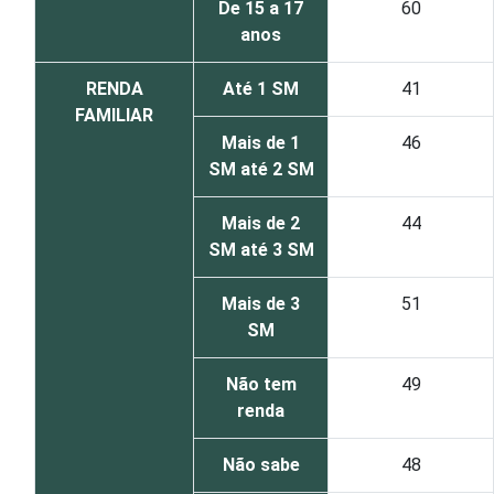
De 15 a 17
60
anos
RENDA
Até 1 SM
41
FAMILIAR
Mais de 1
46
SM até 2 SM
Mais de 2
44
SM até 3 SM
Mais de 3
51
SM
Não tem
49
renda
Não sabe
48