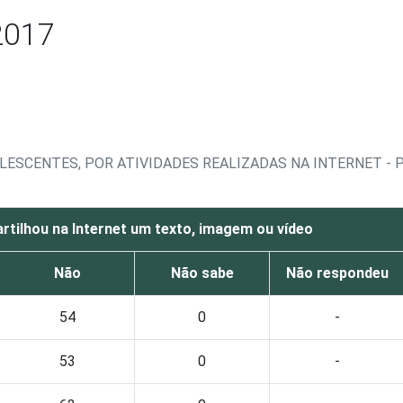
2017
OLESCENTES, POR ATIVIDADES REALIZADAS NA INTERNET
tilhou na Internet um texto, imagem ou vídeo
Não
Não sabe
Não respondeu
54
0
-
53
0
-