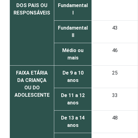
DOS PAIS OU
Fundamental
RESPONSÁVEIS
I
Fundamental
43
II
Médio ou
46
mais
FAIXA ETÁRIA
De 9 a 10
25
DA CRIANÇA
anos
OU DO
ADOLESCENTE
De 11 a 12
33
anos
De 13 a 14
48
anos