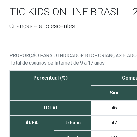
Ir para o conteúdo
TIC KIDS ONLINE BRASIL - 
Crianças e adolescentes
PROPORÇÃO PARA O INDICADOR B1C - CRIANÇAS E AD
Total de usuários de Internet de 9 a 17 anos
Percentual (%)
Compar
Sim
TOTAL
46
ÁREA
Urbana
47