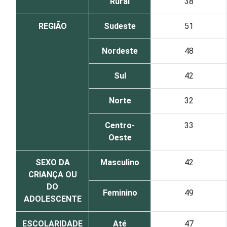
Rural
38
REGIÃO
Sudeste
51
Nordeste
48
Sul
42
Norte
32
Centro-
33
Oeste
SEXO DA
Masculino
42
CRIANÇA OU
DO
Feminino
49
ADOLESCENTE
ESCOLARIDADE
Até
47