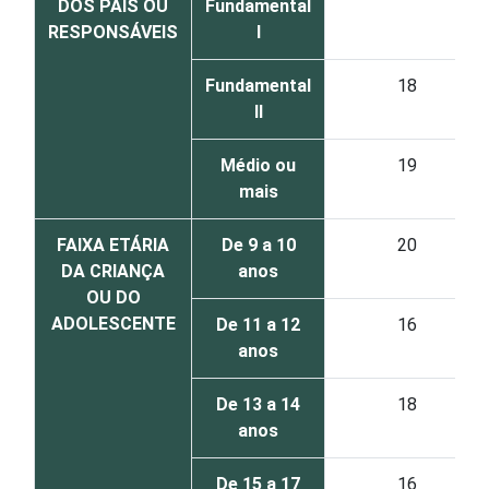
DOS PAIS OU
Fundamental
RESPONSÁVEIS
I
Fundamental
18
II
Médio ou
19
mais
FAIXA ETÁRIA
De 9 a 10
20
DA CRIANÇA
anos
OU DO
ADOLESCENTE
De 11 a 12
16
anos
De 13 a 14
18
anos
De 15 a 17
16