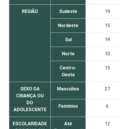
REGIÃO
Sudeste
19
Nordeste
15
Sul
19
Norte
10
Centro-
15
Oeste
SEXO DA
Masculino
27
CRIANÇA OU
DO
Feminino
6
ADOLESCENTE
ESCOLARIDADE
Até
12