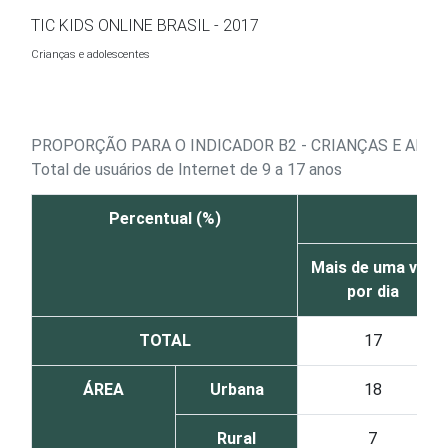
Ir para o conteúdo
TIC KIDS ONLINE BRASIL - 2017
Crianças e adolescentes
PROPORÇÃO PARA O INDICADOR B2 - CRIANÇAS E ADOL
Total de usuários de Internet de 9 a 17 anos
Percentual (%)
Mais de uma vez
por dia
TOTAL
17
ÁREA
Urbana
18
Rural
7