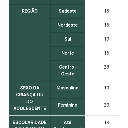
REGIÃO
Sudeste
15
Nordeste
15
Sul
10
Norte
16
Centro-
28
Oeste
SEXO DA
Masculino
10
CRIANÇA OU
DO
Feminino
20
ADOLESCENTE
ESCOLARIDADE
Até
14