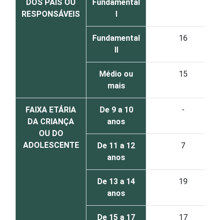
DOS PAIS OU
Fundamental
RESPONSÁVEIS
I
Fundamental
16
II
Médio ou
15
mais
FAIXA ETÁRIA
De 9 a 10
-
DA CRIANÇA
anos
OU DO
ADOLESCENTE
De 11 a 12
7
anos
De 13 a 14
19
anos
De 15 a 17
17