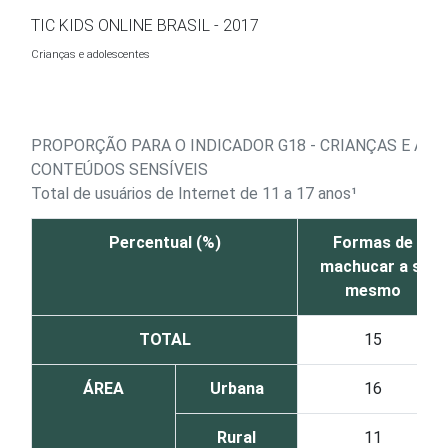
Ir para o conteúdo
TIC KIDS ONLINE BRASIL - 2017
Crianças e adolescentes
PROPORÇÃO PARA O INDICADOR G18 - CRIANÇAS E AD
CONTEÚDOS SENSÍVEIS
Total de usuários de Internet de 11 a 17 anos¹
Percentual (%)
Formas de
machucar a si
mesmo
TOTAL
15
ÁREA
Urbana
16
Rural
11