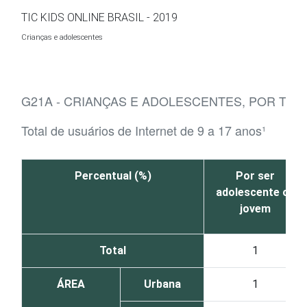
Ir para o conteúdo
TIC KIDS ONLINE BRASIL - 2019
Crianças e adolescentes
G21A - CRIANÇAS E ADOLESCENTES, POR TIP
Total de usuários de Internet de 9 a 17 anos¹
Percentual (%)
Por ser
adolescente ou
jovem
Total
1
ÁREA
Urbana
1