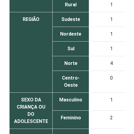
Rural
1
REGIÃO
Sudeste
1
Nordeste
1
Sul
1
Norte
4
Centro-
0
Oeste
SEXO DA
Masculino
1
CRIANÇA OU
DO
Feminino
2
ADOLESCENTE