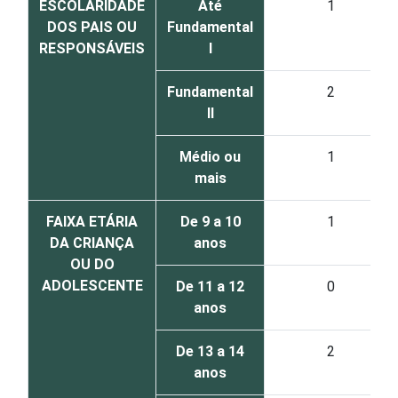
ESCOLARIDADE
Até
1
DOS PAIS OU
Fundamental
RESPONSÁVEIS
I
Fundamental
2
II
Médio ou
1
mais
FAIXA ETÁRIA
De 9 a 10
1
DA CRIANÇA
anos
OU DO
ADOLESCENTE
De 11 a 12
0
anos
De 13 a 14
2
anos