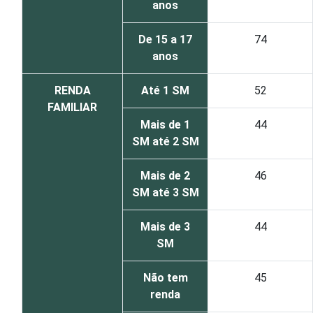
anos
De 15 a 17
74
anos
RENDA
Até 1 SM
52
FAMILIAR
Mais de 1
44
SM até 2 SM
Mais de 2
46
SM até 3 SM
Mais de 3
44
SM
Não tem
45
renda