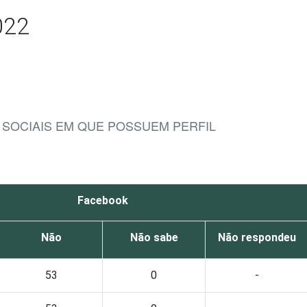
022
 SOCIAIS EM QUE POSSUEM PERFIL
Facebook
Não
Não sabe
Não respondeu
53
0
-