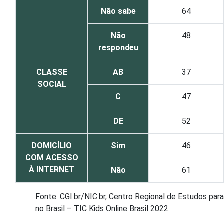
Não sabe
64
Não
48
respondeu
CLASSE
AB
37
SOCIAL
C
47
DE
52
DOMICÍLIO
Sim
46
COM ACESSO
À INTERNET
Não
61
Fonte: CGI.br/NIC.br, Centro Regional de Estudos par
no Brasil – TIC Kids Online Brasil 2022.