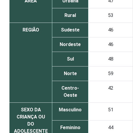
ÁREA
Urbana
47
Rural
53
REGIÃO
Sudeste
46
Nordeste
46
Sul
48
Norte
59
Centro-
42
Oeste
SEXO DA
Masculino
51
CRIANÇA OU
DO
Feminino
44
ADOLESCENTE