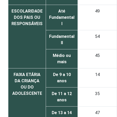
ESCOLARIDADE
Até
49
DOS PAIS OU
Fundamental
RESPONSÁVEIS
I
Fundamental
54
II
Médio ou
45
mais
FAIXA ETÁRIA
De 9 a 10
14
DA CRIANÇA
anos
OU DO
ADOLESCENTE
De 11 a 12
35
anos
De 13 a 14
47