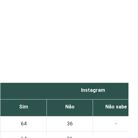
Instagram
Sim
Não
Não sabe
64
36
-