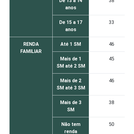
De 13 a 14
38
anos
De 15 a 17
33
anos
RENDA
Até 1 SM
46
FAMILIAR
Mais de 1
45
SM até 2 SM
Mais de 2
46
SM até 3 SM
Mais de 3
38
SM
Não tem
50
renda