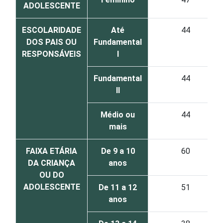
ADOLESCENTE
ESCOLARIDADE
Até
44
DOS PAIS OU
Fundamental
RESPONSÁVEIS
I
Fundamental
44
II
Médio ou
44
mais
FAIXA ETÁRIA
De 9 a 10
60
DA CRIANÇA
anos
OU DO
ADOLESCENTE
De 11 a 12
51
anos