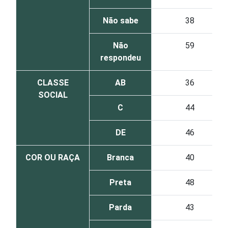
Não sabe
38
Não
59
respondeu
CLASSE
AB
36
SOCIAL
C
44
DE
46
COR OU RAÇA
Branca
40
Preta
48
Parda
43