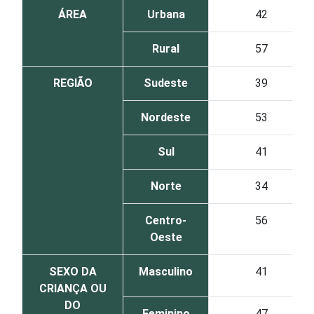
ÁREA
Urbana
42
Rural
57
REGIÃO
Sudeste
39
Nordeste
53
Sul
41
Norte
34
Centro-
56
Oeste
SEXO DA
Masculino
41
CRIANÇA OU
DO
Feminino
47