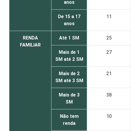
anos
De 15 a 17
11
anos
RENDA
Até 1 SM
25
FAMILIAR
Mais de 1
27
SM até 2 SM
Mais de 2
21
SM até 3 SM
Mais de 3
38
SM
Não tem
10
renda