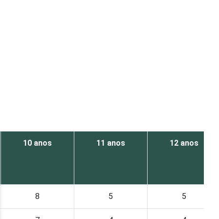
10 anos
11 anos
12 anos
8
5
5