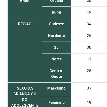
ÁREA
Urbana
30
Rural
19
REGIÃO
Sudeste
34
Nordeste
25
Sul
30
Norte
17
Centro-
25
Oeste
SEXO DA
Masculino
37
CRIANÇA OU
DO
Feminino
19
ADOLESCENTE