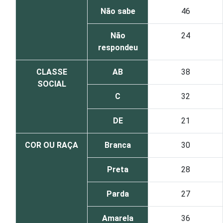
Não sabe
46
Não
24
respondeu
CLASSE
AB
38
SOCIAL
C
32
DE
21
COR OU RAÇA
Branca
30
Preta
28
Parda
27
Amarela
36