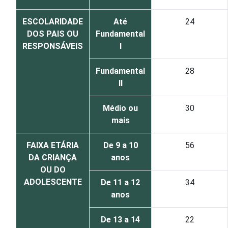
ESCOLARIDADE
Até
24
DOS PAIS OU
Fundamental
RESPONSÁVEIS
I
Fundamental
28
II
Médio ou
30
mais
FAIXA ETÁRIA
De 9 a 10
56
DA CRIANÇA
anos
OU DO
ADOLESCENTE
De 11 a 12
34
anos
De 13 a 14
22