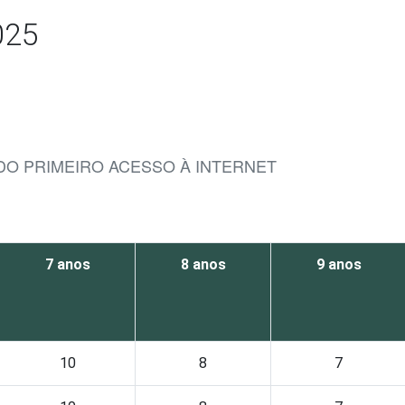
025
 DO PRIMEIRO ACESSO À INTERNET
7 anos
8 anos
9 anos
10
8
7