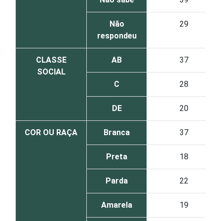
Não
29
respondeu
CLASSE
AB
37
SOCIAL
C
28
DE
20
COR OU RAÇA
Branca
37
Preta
18
Parda
22
Amarela
19