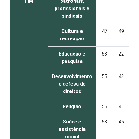
FIM
patronais,
profissionais e
sindicais
Cultura e
47
49
recreação
Educação e
63
22
pesquisa
Desenvolvimento
55
43
e defesa de
direitos
Religião
55
41
Saúde e
53
45
assistência
social