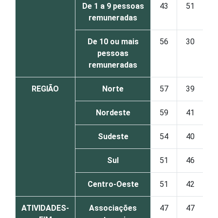
De 1 a 9 pessoas
43
51
remuneradas
De 10 ou mais
56
30
pessoas
remuneradas
REGIÃO
Norte
57
39
Nordeste
59
41
Sudeste
54
40
Sul
51
46
Centro-Oeste
51
42
ATIVIDADES-
Associações
47
47