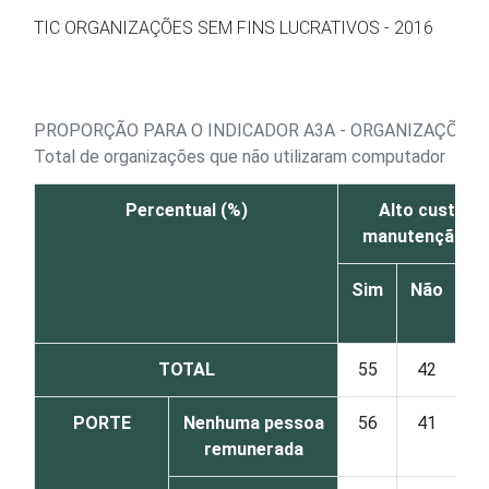
Ir para o conteúdo
TIC ORGANIZAÇÕES SEM FINS LUCRATIVOS - 2016
PROPORÇÃO PARA O INDICADOR A3A - ORGANIZAÇÕES 
Total de organizações que não utilizaram computador
Percentual (%)
Alto custo de
manutenção de
Sim
Não
N
s
TOTAL
55
42
PORTE
Nenhuma pessoa
56
41
remunerada