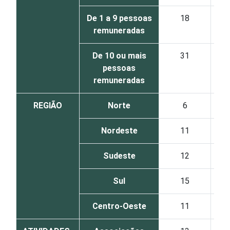
De 1 a 9 pessoas
18
10
remuneradas
De 10 ou mais
31
7
pessoas
remuneradas
REGIÃO
Norte
6
11
Nordeste
11
13
Sudeste
12
15
Sul
15
16
Centro-Oeste
11
11