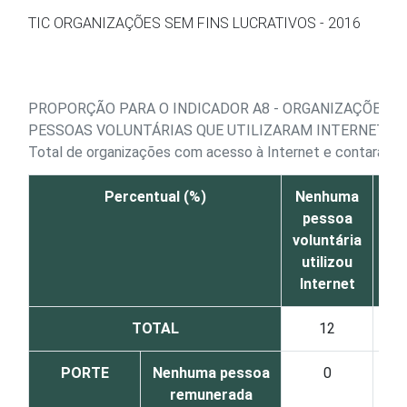
Ir para o conteúdo
TIC ORGANIZAÇÕES SEM FINS LUCRATIVOS - 2016
PROPORÇÃO PARA O INDICADOR A8 - ORGANIZAÇÕES CO
PESSOAS VOLUNTÁRIAS QUE UTILIZARAM INTERNET NO
Total de organizações com acesso à Internet e contaram c
Percentual (%)
Nenhuma
At
pessoa
10
voluntária
utilizou
Internet
TOTAL
12
14
PORTE
Nenhuma pessoa
0
21
remunerada