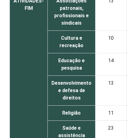
ATIVIDADES-
Associações
13
8
FIM
patronais,
profissionais e
sindicais
Cultura e
10
12
recreação
Educação e
14
7
pesquisa
Desenvolvimento
13
13
e defesa de
direitos
Religião
11
21
Saúde e
23
12
assistência