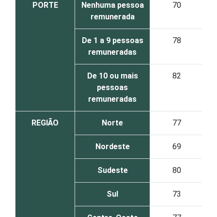
PORTE
Nenhuma pessoa
70
remunerada
De 1 a 9 pessoas
78
remuneradas
De 10 ou mais
82
pessoas
remuneradas
REGIÃO
Norte
77
Nordeste
69
Sudeste
80
Sul
73