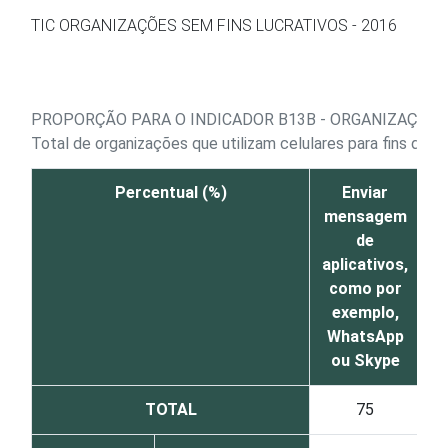
Ir para o conteúdo
TIC ORGANIZAÇÕES SEM FINS LUCRATIVOS - 2016
PROPORÇÃO PARA O INDICADOR B13B - ORGANIZAÇÕES 
Total de organizações que utilizam celulares para fins de t
Percentual (%)
Enviar
mensagem
m
de
aplicativos,
como por
exemplo,
WhatsApp
ou Skype
TOTAL
75