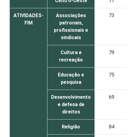
Centro-Oeste
77
ATIVIDADES-
Associações
73
FIM
patronais,
profissionais e
sindicais
Cultura e
79
recreação
Educação e
75
pesquisa
Desenvolvimento
69
e defesa de
direitos
Religião
84