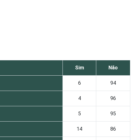
Sim
Não
6
94
4
96
5
95
14
86