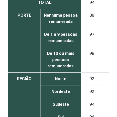
TOTAL
94
PORTE
Nenhuma pessoa
88
remunerada
De 1 a 9 pessoas
97
remuneradas
De 10 ou mais
98
pessoas
remuneradas
REGIÃO
Norte
92
Nordeste
92
Sudeste
94