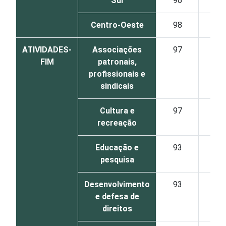
Sul
96
Centro-Oeste
98
ATIVIDADES-
Associações
97
FIM
patronais,
profissionais e
sindicais
Cultura e
97
recreação
Educação e
93
pesquisa
Desenvolvimento
93
e defesa de
direitos