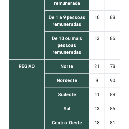
remunerada
De 1 a 9 pessoas
10
88
remuneradas
De 10 ou mais
13
86
pessoas
remuneradas
REGIÃO
Norte
21
78
Nordeste
9
90
Sudeste
11
88
Sul
13
86
Centro-Oeste
18
81