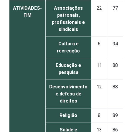
ATIVIDADES-
Associações
22
77
FIM
patronais,
profissionais e
sindicais
Cultura e
6
94
recreação
Educação e
11
88
pesquisa
Desenvolvimento
12
88
e defesa de
direitos
Religião
8
89
Saúde e
13
86