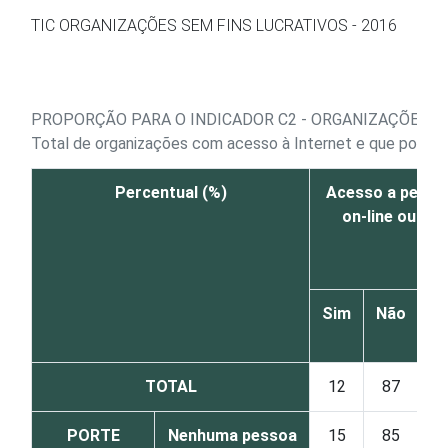
Ir para o conteúdo
TIC ORGANIZAÇÕES SEM FINS LUCRATIVOS - 2016
PROPORÇÃO PARA O INDICADOR C2 - ORGANIZAÇÕES Q
Total de organizações com acesso à Internet e que poss
Percentual (%)
Acesso a petiç
on-line ou ab
Sim
Não
N
s
TOTAL
12
87
PORTE
Nenhuma pessoa
15
85