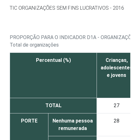
Ir para o conteúdo
TIC ORGANIZAÇÕES SEM FINS LUCRATIVOS - 2016
PROPORÇÃO PARA O INDICADOR D1A - ORGANIZAÇÕES,
Total de organizações
Percentual (%)
Crianças,
adolescentes
e jovens
TOTAL
27
PORTE
Nenhuma pessoa
28
remunerada