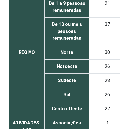
De 1 a 9 pessoas
21
remuneradas
De 10 ou mais
37
pessoas
remuneradas
REGIÃO
Norte
30
Nordeste
26
Sudeste
28
Sul
26
Centro-Oeste
27
ATIVIDADES-
Associações
1