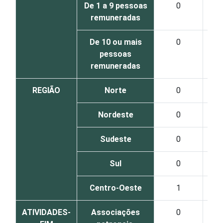
De 1 a 9 pessoas
0
remuneradas
De 10 ou mais
0
pessoas
remuneradas
REGIÃO
Norte
0
Nordeste
0
Sudeste
0
Sul
0
Centro-Oeste
1
ATIVIDADES-
Associações
0