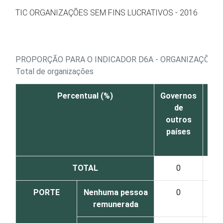
Ir para o conteúdo
TIC ORGANIZAÇÕES SEM FINS LUCRATIVOS - 2016
PROPORÇÃO PARA O INDICADOR D6A - ORGANIZAÇÕES,
Total de organizações
Percentual (%)
Governos
Or
de
int
outros
países
TOTAL
0
PORTE
Nenhuma pessoa
0
remunerada