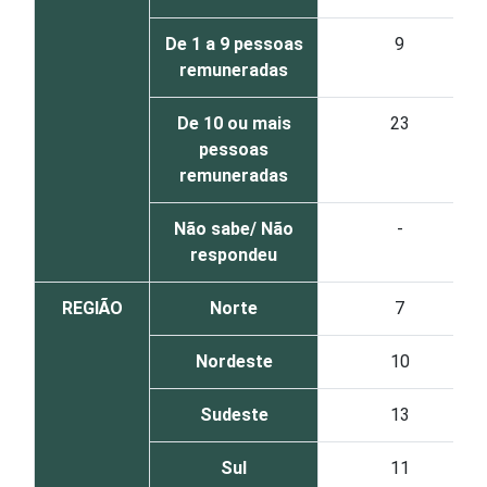
De 1 a 9 pessoas
9
remuneradas
De 10 ou mais
23
pessoas
remuneradas
Não sabe/ Não
-
respondeu
REGIÃO
Norte
7
Nordeste
10
Sudeste
13
Sul
11