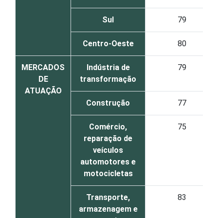
Sul
79
Centro-Oeste
80
MERCADOS
Indústria de
79
DE
transformação
ATUAÇÃO
Construção
77
Comércio,
75
reparação de
veículos
automotores e
motocicletas
Transporte,
83
armazenagem e