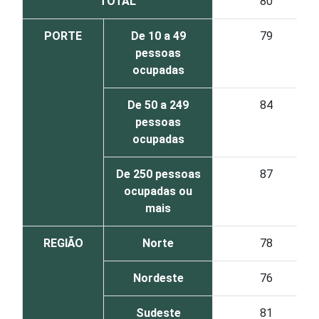
TOTAL
80
PORTE
De 10 a 49
79
pessoas
ocupadas
De 50 a 249
84
pessoas
ocupadas
De 250 pessoas
87
ocupadas ou
mais
REGIÃO
Norte
78
Nordeste
76
Sudeste
81