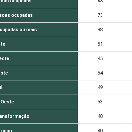
soas ocupadas
48
ssoas ocupadas
73
cupadas ou mais
88
te
51
este
45
ste
54
l
49
-Oeste
53
transformação
48
rução
40