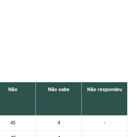
Não
Não sabe
Não respondeu
45
4
-