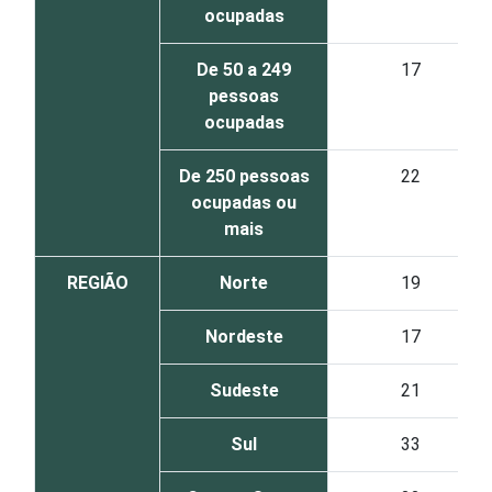
ocupadas
De 50 a 249
17
pessoas
ocupadas
De 250 pessoas
22
ocupadas ou
mais
REGIÃO
Norte
19
Nordeste
17
Sudeste
21
Sul
33