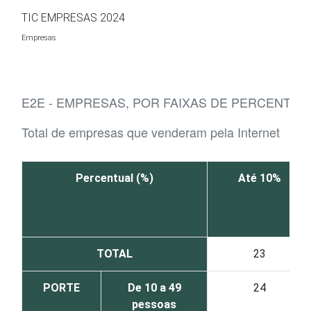
Ir para o conteúdo
TIC EMPRESAS 2024
Empresas
E2E - EMPRESAS, POR FAIXAS DE PERCENTUA
Total de empresas que venderam pela Internet
Percentual (%)
Até 10%
TOTAL
23
PORTE
De 10 a 49
24
pessoas