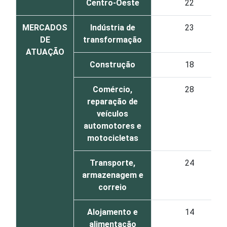
Centro-Oeste
22
MERCADOS
Indústria de
23
DE
transformação
ATUAÇÃO
Construção
18
Comércio,
28
reparação de
veículos
automotores e
motocicletas
Transporte,
24
armazenagem e
correio
Alojamento e
14
alimentação