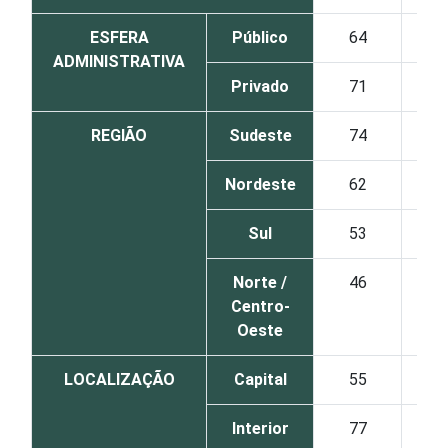
ESFERA
Público
64
2
ADMINISTRATIVA
Privado
71
1
REGIÃO
Sudeste
74
1
Nordeste
62
2
Sul
53
2
Norte /
46
1
Centro-
Oeste
LOCALIZAÇÃO
Capital
55
1
Interior
77
1