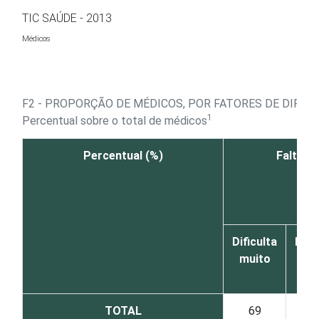
Ir para o conteúdo
TIC SAÚDE - 2013
Médicos
F2 - PROPORÇÃO DE MÉDICOS, POR FATORES DE DIFIC
1
Percentual sobre o total de médicos
Percentual (%)
Falta de
Dificulta
Difi
muito
TOTAL
69
1