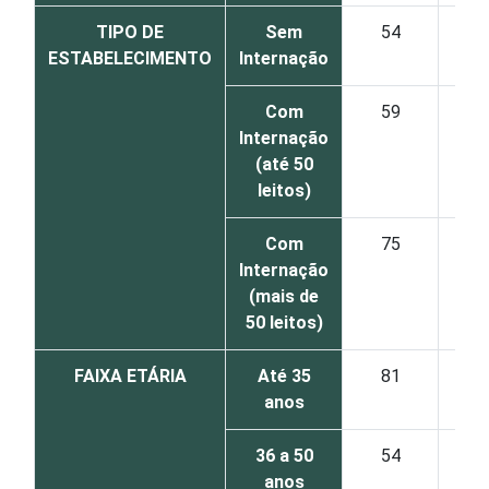
TIPO DE
Sem
54
2
ESTABELECIMENTO
Internação
Com
59
2
Internação
(até 50
leitos)
Com
75
1
Internação
(mais de
50 leitos)
FAIXA ETÁRIA
Até 35
81
anos
36 a 50
54
2
anos