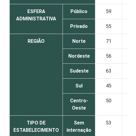
ESFERA
Público
59
1
ADMINISTRATIVA
Privado
55
2
REGIÃO
Norte
71
1
Nordeste
56
1
Sudeste
63
1
Sul
45
3
Centro-
50
2
Oeste
TIPO DE
Sem
53
2
ESTABELECIMENTO
internação