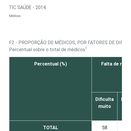
Ir para o conteúdo
TIC SAÚDE - 2014
Médicos
F2 - PROPORÇÃO DE MÉDICOS, POR FATORES DE DIFIC
1
Percentual sobre o total de médicos
Percentual (%)
Falta de recu
Dificulta
Difi
muito
TOTAL
58
2