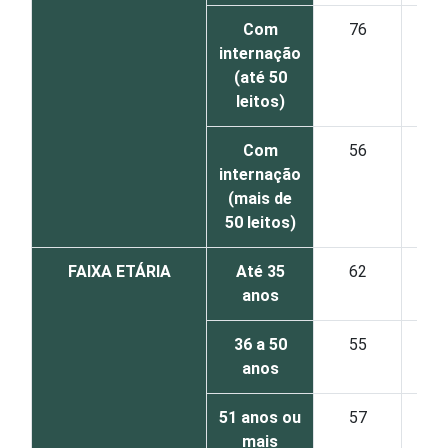
Com
76
internação
(até 50
leitos)
Com
56
2
internação
(mais de
50 leitos)
FAIXA ETÁRIA
Até 35
62
2
anos
36 a 50
55
1
anos
51 anos ou
57
2
mais