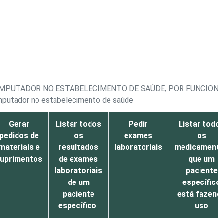
OMPUTADOR NO ESTABELECIMENTO DE SAÚDE, POR FUNCION
omputador no estabelecimento de saúde
Gerar
Listar todos
Pedir
Listar tod
pedidos de
os
exames
os
materiais e
resultados
laboratoriais
medicamen
uprimentos
de exames
que um
laboratoriais
paciente
de um
específic
paciente
está fazen
específico
uso