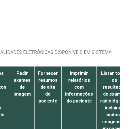
ALIDADES ELETRÔNICAS DISPONÍVEIS EM SISTEMA
os
Pedir
Fornecer
Imprimir
Listar todos
exames
resumos
relatórios
os
tos
de
de alta
com
resultados
imagem
do
informações
de exames
paciente
do paciente
radiológicos,
o
incluindo
do
laudos e
imagens de
um paciente