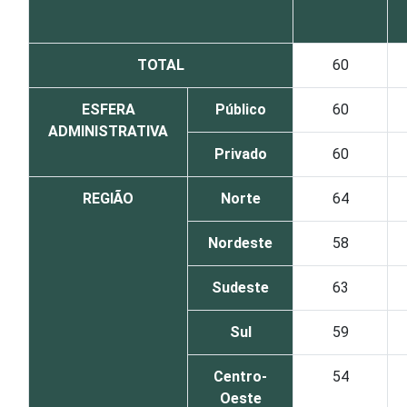
TOTAL
60
ESFERA
Público
60
ADMINISTRATIVA
Privado
60
REGIÃO
Norte
64
Nordeste
58
Sudeste
63
Sul
59
Centro-
54
Oeste