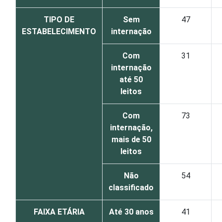
TIPO DE
Sem
47
ESTABELECIMENTO
internação
Com
31
internação
até 50
leitos
Com
73
internação,
mais de 50
leitos
Não
54
classificado
FAIXA ETÁRIA
Até 30 anos
41