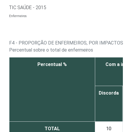
Ir para o conteúdo
TIC SAÚDE - 2015
Enfermeiros
F4 - PROPORÇÃO DE ENFERMEIROS, POR IMPACTOS P
Percentual sobre o total de enfermeiros
Percentual %
Com a impla
Discorda
co
di
TOTAL
10