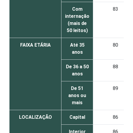
Com
83
internação
(mais de
50 leitos)
FAIXA ETÁRIA
Até 35
80
anos
De 36 a 50
88
anos
De 51
89
anos ou
mais
LOCALIZAÇÃO
Capital
86
Interior
86