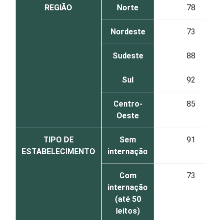
REGIÃO
Norte
78
Nordeste
73
Sudeste
88
Sul
92
Centro-
85
Oeste
TIPO DE
Sem
91
ESTABELECIMENTO
internação
Com
73
internação
(até 50
leitos)