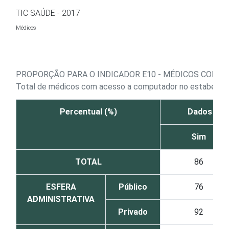
Ir para o conteúdo
TIC SAÚDE - 2017
Médicos
PROPORÇÃO PARA O INDICADOR E10 - MÉDICOS COM A
Total de médicos com acesso a computador no estabelec
Percentual (%)
Dados cada
Sim
TOTAL
86
ESFERA
Público
76
ADMINISTRATIVA
Privado
92