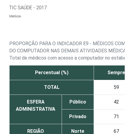
Ir para o conteúdo
TIC SAÚDE - 2017
Médicos
PROPORÇÃO PARA O INDICADOR E9 - MÉDICOS COM AC
DO COMPUTADOR NAS DEMAIS ATIVIDADES MÉDICAS, 
Total de médicos com acesso a computador no estabelec
Percentual (%)
Sempre
TOTAL
59
ESFERA
Público
42
ADMINISTRATIVA
Privado
71
REGIÃO
Norte
67