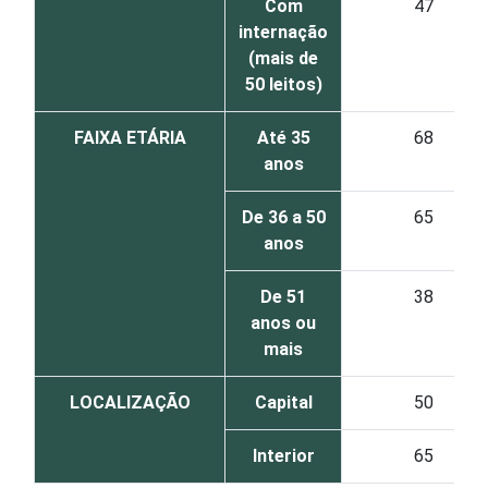
Com
47
internação
(mais de
50 leitos)
FAIXA ETÁRIA
Até 35
68
anos
De 36 a 50
65
anos
De 51
38
anos ou
mais
LOCALIZAÇÃO
Capital
50
Interior
65