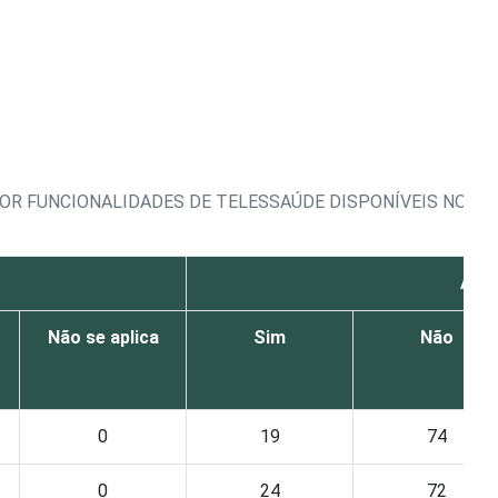
OR FUNCIONALIDADES DE TELESSAÚDE DISPONÍVEIS NO E
Ativ
Não se aplica
Sim
Não
0
19
74
0
24
72