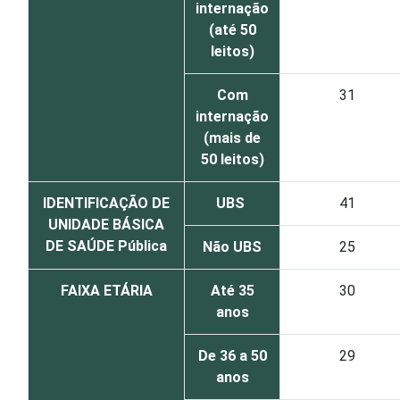
internação
(até 50
leitos)
Com
31
internação
(mais de
50 leitos)
IDENTIFICAÇÃO DE
UBS
41
UNIDADE BÁSICA
DE SAÚDE Pública
Não UBS
25
FAIXA ETÁRIA
Até 35
30
anos
De 36 a 50
29
anos