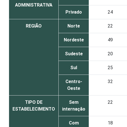
ADMINISTRATIVA
Privado
24
REGIÃO
Norte
22
Nordeste
49
Sudeste
20
Sul
25
Centro-
32
Oeste
TIPO DE
Sem
22
ESTABELECIMENTO
internação
Com
18