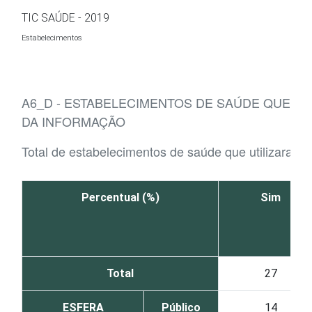
Ir para o conteúdo
TIC SAÚDE - 2019
Estabelecimentos
A6_D - ESTABELECIMENTOS DE SAÚDE QUE 
DA INFORMAÇÃO
Total de estabelecimentos de saúde que utilizaram
Percentual (%)
Sim
Total
27
ESFERA
Público
14