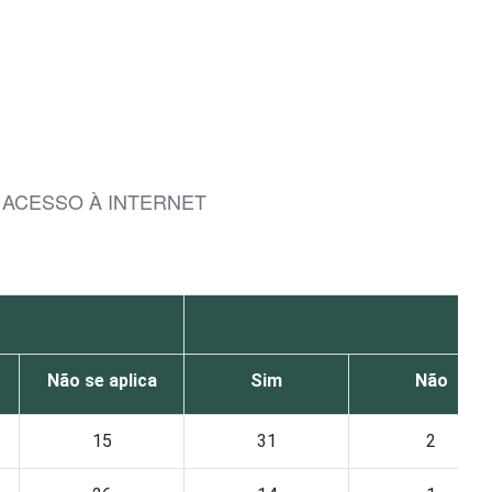
 ACESSO À INTERNET
Não se aplica
Sim
Não
15
31
2