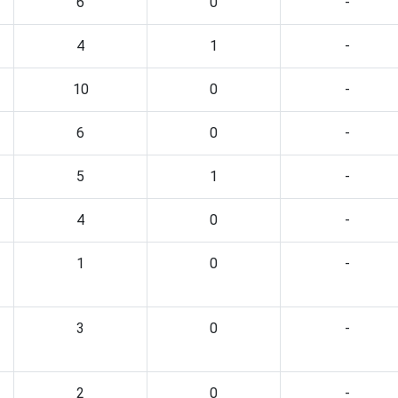
6
0
-
4
1
-
10
0
-
6
0
-
5
1
-
4
0
-
1
0
-
3
0
-
2
0
-