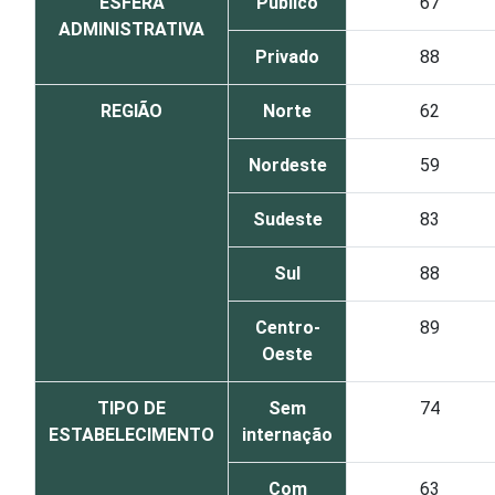
ESFERA
Público
67
ADMINISTRATIVA
Privado
88
REGIÃO
Norte
62
Nordeste
59
Sudeste
83
Sul
88
Centro-
89
Oeste
TIPO DE
Sem
74
ESTABELECIMENTO
internação
Com
63