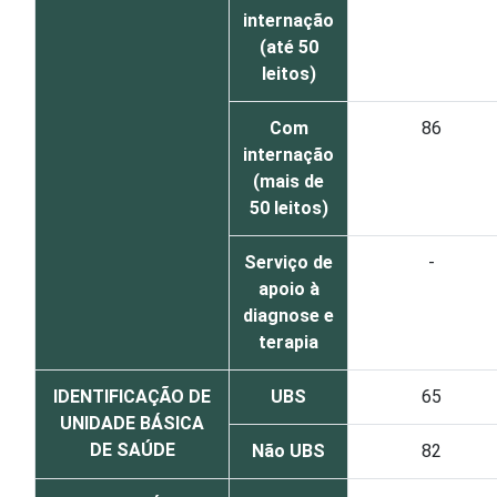
internação
(até 50
leitos)
Com
86
internação
(mais de
50 leitos)
Serviço de
-
apoio à
diagnose e
terapia
IDENTIFICAÇÃO DE
UBS
65
UNIDADE BÁSICA
DE SAÚDE
Não UBS
82