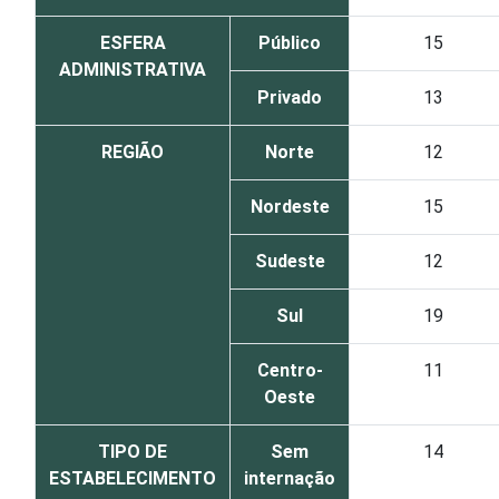
ESFERA
Público
15
ADMINISTRATIVA
Privado
13
REGIÃO
Norte
12
Nordeste
15
Sudeste
12
Sul
19
Centro-
11
Oeste
TIPO DE
Sem
14
ESTABELECIMENTO
internação