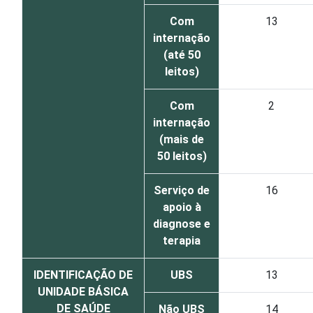
Com
13
internação
(até 50
leitos)
Com
2
internação
(mais de
50 leitos)
Serviço de
16
apoio à
diagnose e
terapia
IDENTIFICAÇÃO DE
UBS
13
UNIDADE BÁSICA
DE SAÚDE
Não UBS
14